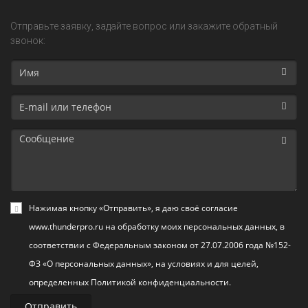
Отправьте заявку, задайте вопрос или закажите обратный
звонок:
Имя
E-
mail
или
Сообщение
телефон
Нажимая кнопку «Отправить», я даю своё согласие
www.thunderpro.ru на обработку моих персональных данных, в
соответствии с Федеральным законом от 27.07.2006 года №152-
ФЗ «О персональных данных», на условиях и для целей,
определенных Политикой конфиденциальности.